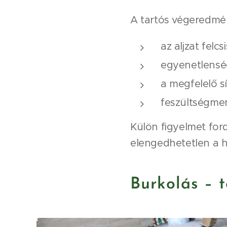
A tartós végeredmén
az aljzat felcs
egyenetlenség
a megfelelő sí
feszültségmen
Külön figyelmet for
elengedhetetlen a 
Burkolás – 