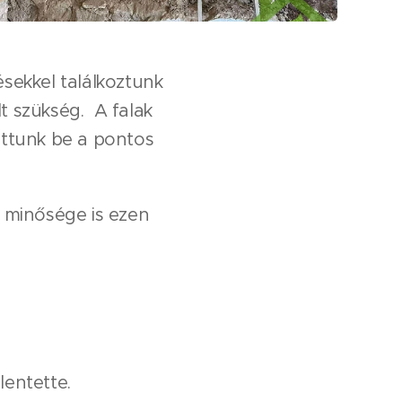
ésekkel találkoztunk
lt szükség. A falak
tottunk be a pontos
 minősége is ezen
elentette.