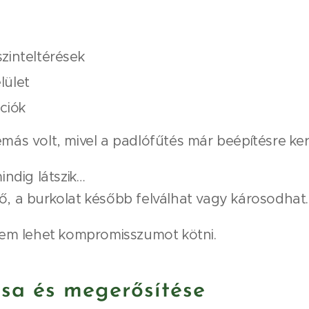
szinteltérések
lület
ciók
ás volt, mivel a padlófűtés már beépítésre ker
indig látszik…
, a burkolat később felválhat vagy károsodhat.
nem lehet kompromisszumot kötni.
tása és megerősítése