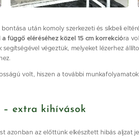
t bontása után komoly szerkezeti és síkbeli eltér
l
a függő eléréséhez közel 15 cm korrekció
ra vo
ek segítségével végeztük, melyeket lézerhez állí
hez.
tosságú volt, hiszen a további munkafolyamatok
t – extra kihívások
t azonban az előttünk elkészített hibás aljzat j