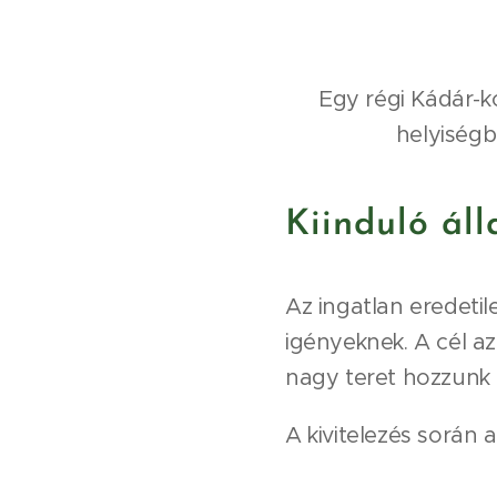
Egy régi Kádár-k
helyiségb
Kiinduló ál
Az ingatlan eredetil
igényeknek. A cél az
nagy teret hozzunk l
A kivitelezés során