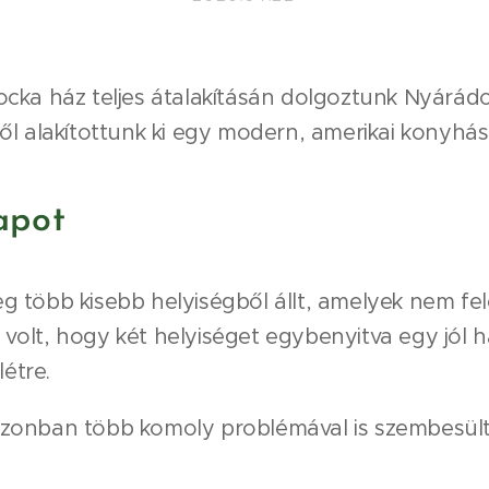
ocka ház teljes átalakításán dolgoztunk Nyárádo
ől alakítottunk ki egy modern, amerikai konyhás
lapot
eg több kisebb helyiségből állt, amelyek nem fe
 volt, hogy két helyiséget egybenyitva egy jól h
étre.
 azonban több komoly problémával is szembesül