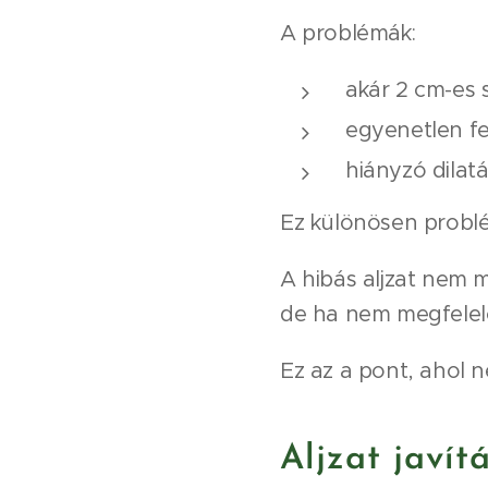
A problémák:
akár 2 cm-es 
egyenetlen fe
hiányzó dilatá
Ez különösen problém
A hibás aljzat nem m
de ha nem megfelelő
Ez az a pont, ahol 
Aljzat javí