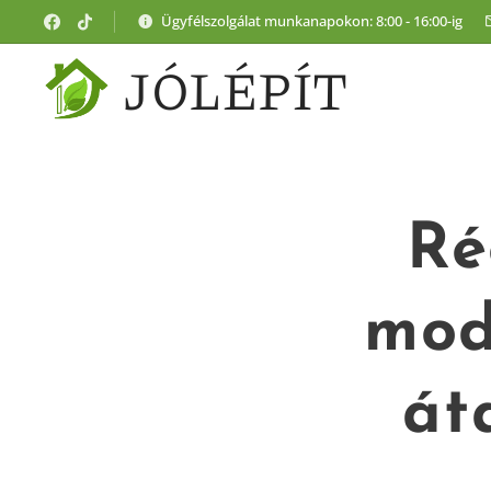
Ügyfélszolgálat munkanapokon: 8:00 - 16:00-ig
JÓLÉPÍT
Ré
mod
át