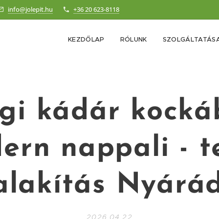
info@jolepit.hu
+36 20 623-8118
KEZDŐLAP
RÓLUNK
SZOLGÁLTATÁSA
gi kádár kocká
ern nappali - te
alakítás Nyárá
2026.04.22