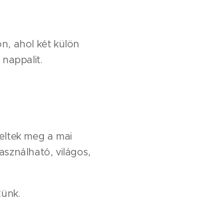
n, ahol két külön
 nappalit.
leltek meg a mai
asználható, világos,
tünk.