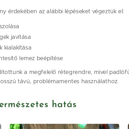
y érdekében az alábbi lépéseket végeztük el:
iszolása
ek javítása
k kialakítása
tesítő lemez beépítése
dítottunk a megfelelő rétegrendre, mivel padlóf
hosszú távú, problémamentes használathoz.
természetes hatás