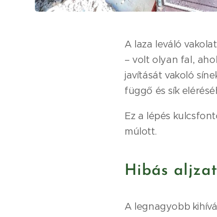
A laza leváló vakola
– volt olyan fal, aho
javítását vakoló sín
függő és sík elérésé
Ez a lépés kulcsfon
múlott.
Hibás aljza
A legnagyobb kihívás