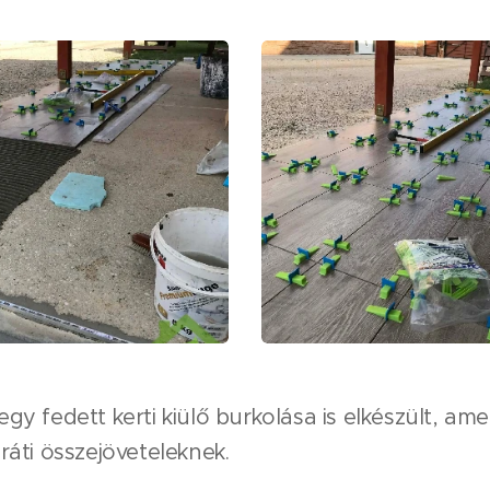
gy fedett kerti kiülő burkolása is elkészült, amel
aráti összejöveteleknek.