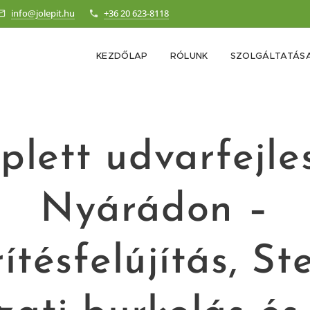
info@jolepit.hu
+36 20 623-8118
KEZDŐLAP
RÓLUNK
SZOLGÁLTATÁSA
lett udvarfejle
Nyárádon –
rítésfelújítás, St