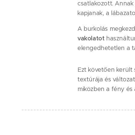
csatlakozott. Anna
kapjanak, a lábazat
A burkolás megkezdé
vakolatot
használtun
elengedhetetlen a ta
Ezt követően került
textúrája és változ
miközben a fény és 