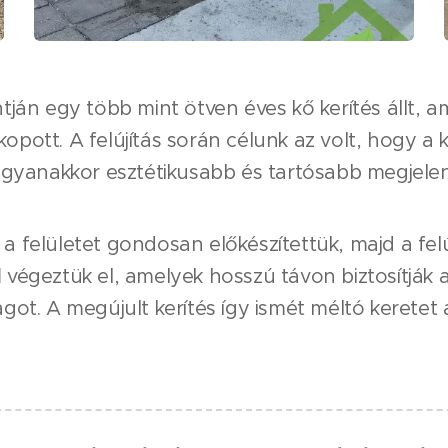
tján egy több mint ötven éves kő kerítés állt, 
pott. A felújítás során célunk az volt, hogy a 
 ugyanakkor esztétikusabb és tartósabb megjelen
 felületet gondosan előkészítettük, majd a felú
l
végeztük el, amelyek hosszú távon biztosítják 
got. A megújult kerítés így ismét méltó keretet 