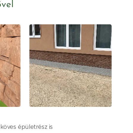
ővel
köves épületrész is