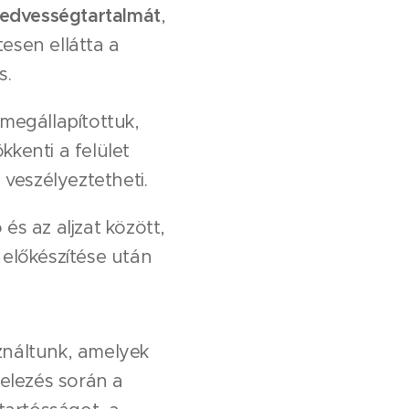
 nedvességtartalmát
,
tesen ellátta a
s.
megállapítottuk,
kkenti a felület
veszélyeztetheti.
s az aljzat között,
ő előkészítése után
náltunk, amelyek
telezés során a