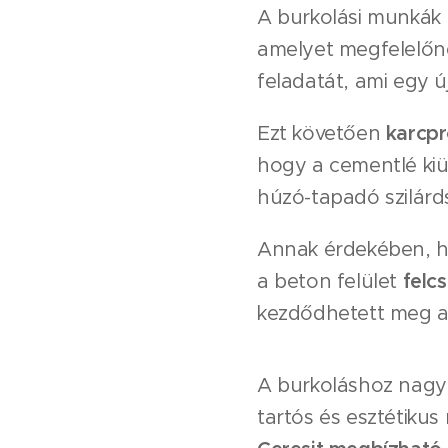
A burkolási munkák
amelyet megfelelőnek
feladatát, ami egy ú
Ezt követően
karcpr
hogy a cementlé kiül
húzó-tapadó szilárds
Annak érdekében, ho
a beton felület
felc
kezdődhetett meg a
A burkoláshoz nag
tartós és esztétikus