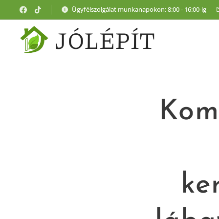
Ügyfélszolgálat munkanapokon: 8:00 - 16:00-ig
JÓLÉPÍT
Komp
ke