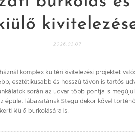
zati burkolás és 
kiülő kivitelezés
2026.03.07
háznál komplex kültéri kivitelezési projektet val
ebb, esztétikusabb és hosszú távon is tartós ud
munkálatok során az udvar több pontja is megújult:
, az épület lábazatának Stegu dekor kővel történ
erti kiülő burkolására is.