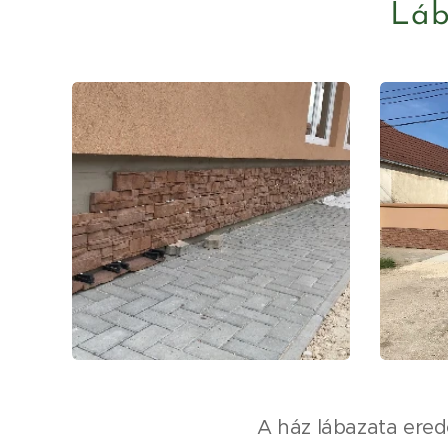
Láb
A ház lábazata ered