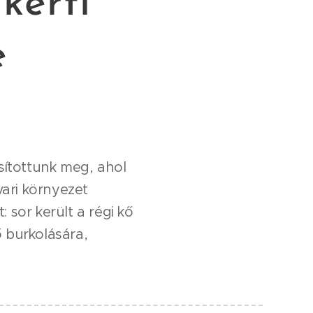
kerti
e
ósítottunk meg, ahol
vari környezet
 sor került a régi kő
ő burkolására,