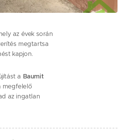
amely az évek során
kerítés megtartsa
ést kapjon.
jítást a
Baumit
a megfelelő
ad az ingatlan