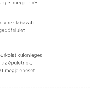
séges megjelenést
melyhez
lábazati
gadófelület
burkolat különleges
 az épületnek,
at megjelenését.