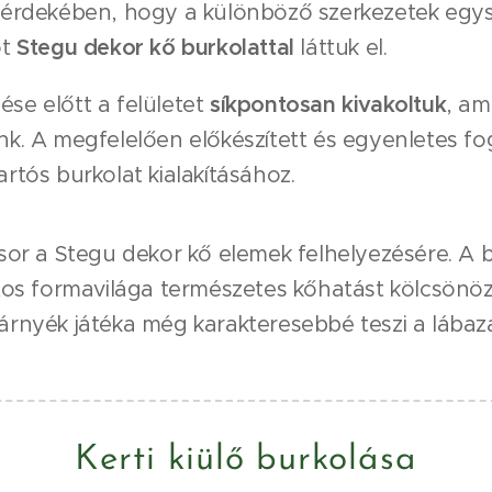
k érdekében, hogy a különböző szerkezetek egy
ot
Stegu dekor kő burkolattal
láttuk el.
se előtt a felületet
síkpontosan kivakoltuk
, a
k. A megfelelően előkészített és egyenletes fo
rtós burkolat kialakításához.
 sor a Stegu dekor kő elemek felhelyezésére. A 
atos formavilága természetes kőhatást kölcsönöz
árnyék játéka még karakteresebbé teszi a lábaz
Kerti kiülő burkolása