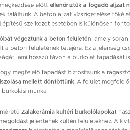
 megkezdése előtt
ellenőriztük a fogadó aljzat
 találtunk. A beton aljzat vízszigetelése tökéle
j építésű szerkezet esetében is különösen fonto
óbát végeztünk a beton felületén
, amely során 
t a beton felületének tetejére. Ez a jelenség csö
ágát, ami hosszú távon a burkolat tapadását is 
gy megfelelő tapadást biztosítsunk a ragasztó é
siszolása mellett döntöttünk
. A felület megfelel
 burkolási munka.
yméretű
Zalakerámia kültéri burkolólapokat
hasz
 megoldást jelentenek kültéri felületekhez. A kivi