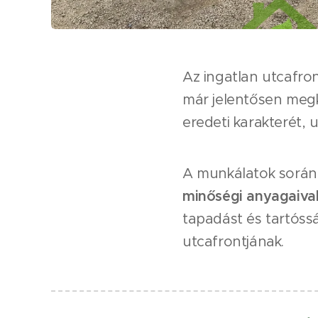
Az ingatlan utcafron
már jelentősen megko
eredeti karakterét,
A munkálatok során a
minőségi anyagaiva
tapadást és tartóssá
utcafrontjának.